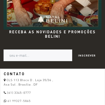
RECEBA AS NOVIDADES E PROMOÇÕES
BELINI
INSCREVER
CONTATO
CLS 113 Bloco D . Loja 35/36 ,
Asa Sul . Brasília . DF
(61) 3345-0777
61 99327-5865