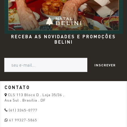
RECEBA AS NOVIDADES E PROMOÇÕES
BELINI
INSCREVER
CONTATO
CLS 113 Bloco D . Loja 35/36 ,
Asa Sul . Brasília . DF
(61) 3345-0777
61 99327-5865