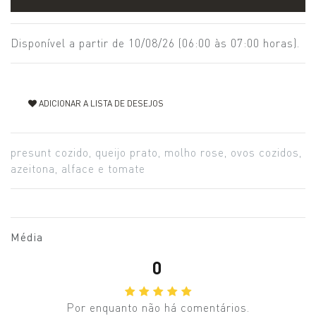
Disponível a partir de 10/08/26 (06:00 às 07:00 horas).
ADICIONAR A LISTA DE DESEJOS
presunt cozido, queijo prato, molho rose, ovos cozidos,
azeitona, alface e tomate
Média
0
Por enquanto não há comentários.