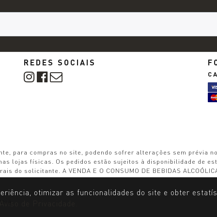
REDES SOCIAIS
F
C
nte, para compras no site, podendo sofrer alterações sem prévia n
as lojas físicas. Os pedidos estão sujeitos à disponibilidade de e
astrais do solicitante. A VENDA E O CONSUMO DE BEBIDAS ALCOÓ
iência, otimizar as funcionalidades do site e obter estatíst
mia
Aviso de Privacidade.