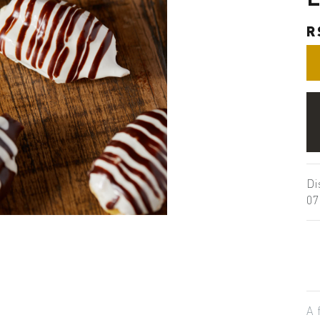
R
Di
07
A 