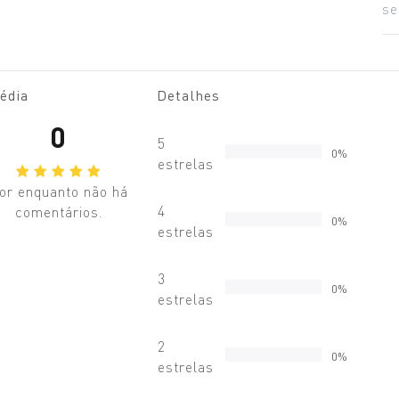
se
édia
Detalhes
0
5
0%
estrelas
or enquanto não há
4
comentários.
0%
estrelas
3
0%
estrelas
2
0%
estrelas