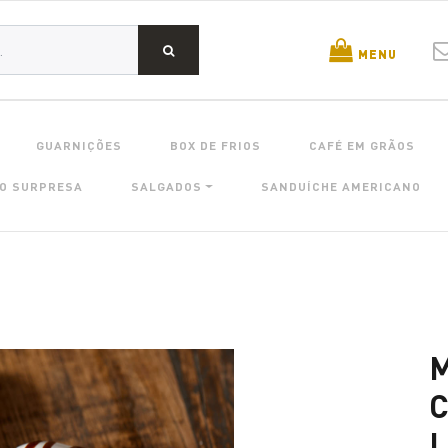
MENU
GUARNIÇÕES
BOX DE FRIOS
CAFÉ EM GRÃOS
O SURPRESA
SALGADOS
SANDUÍCHE AMERICANO