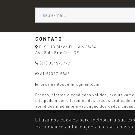
CONTATO
CLS 113 Bloco D . Loja 35/36 ,
Asa Sul . Brasília . DF
(61) 3345-0777
61 99327-5865
orcamentosbelini@gmail.com
Preços, ofertas e condições válidos, exclusivame
site podem ser diferentes dos preços praticados n
atendidos mediante à validação dos dados cad
BEBA COM MODERAÇÃO.
Utilizamos cookies para melhorar a sua exper
Direitos Autorais ©
Belini Pães e Gastrono
Para maiores informações acesse o nosso